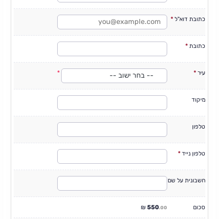
כתובת דוא"ל
*
כתובת
*
עיר
*
-- בחר ישוב --
מיקוד
טלפון
טלפון נייד
*
חשבונית על שם
סכום
550
₪
.00